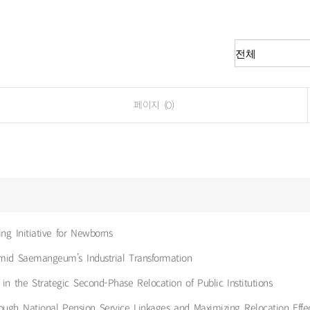
페이지 (0)
ng Initiative for Newborns
mid Saemangeum’s Industrial Transformation
the Strategic Second-Phase Relocation of Public Institutions
hrough National Pension Service Linkages and Maximizing Relocation Effe