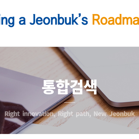
통합검색
Right innovation, Right path, New Jeonbuk