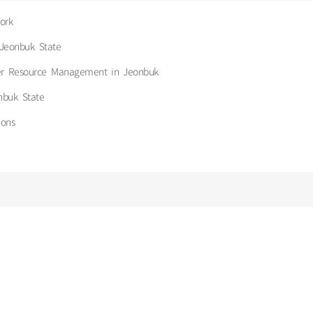
ork
 Jeonbuk State
ter Resource Management in Jeonbuk
nbuk State
ions