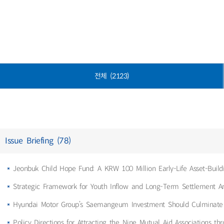
전체 (2123)
Issue Briefing (78)
Jeonbuk Child Hope Fund: A KRW 100 Million Early-Life Asset-Buildi
Strategic Framework for Youth Inflow and Long-Term Settlement A
Hyundai Motor Group’s Saemangeum Investment Should Culminate in 
Policy Directions for Attracting the Nine Mutual Aid Associations t