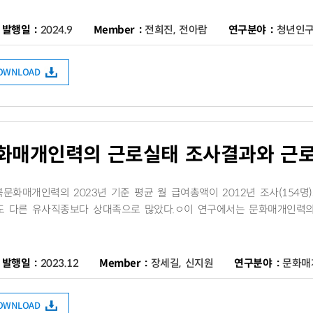
발행일 :
2024.9
Member :
전희진, 전아람
연구분야 :
청년인구
DOWNLOAD
화매개인력의 근로실태 조사결과와 근
전북문화매개인력의 2023년 기준 평균 월 급여총액이 2012년 조사(154
서도 다른 유사직종보다 상대족으로 많았다.ㅇ​이 연구에서는 문화매개인력
발행일 :
2023.12
Member :
장세길, 신지원
연구분야 :
문화매
DOWNLOAD