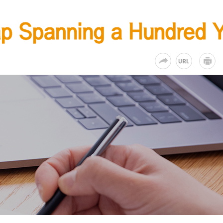
KR
EN