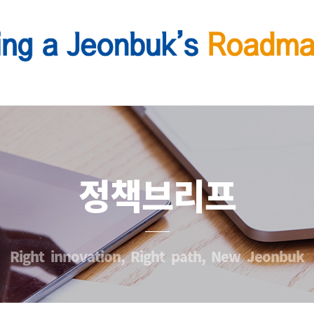
정책브리프
Right innovation, Right path, New Jeonbuk