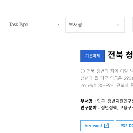
전북 청
기본과제
○ 전북 청년의 지역 이탈 방
청년의 월 평균 임금은 293
26.5%가 30~99인 규모
부서명 :
인구·청년지원연구
연구분야 :
정년정책, 고용구조
key word
PDF 