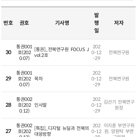
발
번호
권호
기사명
행
저자
일
통권001
202
[통권]_전북연구원 FOCUS J
30
호(202
0-12
전북연구원
vol.2호
0.07)
-29
통권001
202
29
호(202
목차
0-12
전북연구원
0.07)
-29
통권002
202
김선기 전북연구
28
호(202
인사말
0-12
원장
0.12)
-29
통권002
202
이지훈 부연구위
[특집]_디지털 뉴딜과 전북의
27
호(202
0-12
원, 양원탁 부연
대응방향