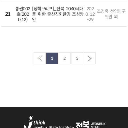
통권002
[정책브리프]_전북 2040세대
202
조경욱 선임연구
21
호(202
를 위한 출산친화환경 조성방
0-12
위원 외
0.12)
안
-29
1
2
3