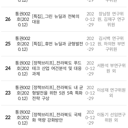
0.12)
-29
구위원
통권002
202
장남정 연구위
[특집]_그린 뉴딜과 전북의
26
호(202
0-12
원, 김재구 연구
대응
0.12)
-29
위원
통권002
202
김시백 연구위
25
호(202
[특집]_휴먼 뉴딜과 균형발전
0-12
원, 하의현 부연
0.12)
-29
구위원
통권002
[정책브리프]_전라북도 푸드
202
서환석 부연구위
24
호(202
테크 산업 여건분석 및 대응
0-12
원 외
0.12)
과제
-29
통권002
[정책브리프]_전라북도 내 균
202
이성재 연구위원
23
호(202
형발전을 위한 5권 5축 특화
0-12
외
0.12)
전략 구상
-29
통권002
202
[정책브리프]_전라북도 국제
이동기 선임연구
22
호(202
0-12
화 역량 강화방안
위원 외
0.12)
-29