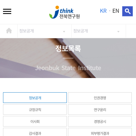
KR
EN
정보공개
정보공개
정보목록
Jeonbuk State Institute
정보공개
인권경영
규정규칙
연구윤리
이사회
경영공시
감사결과
외부평가결과