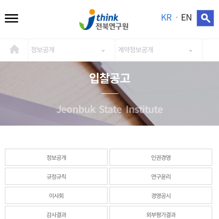
KR
EN
정보공개
계약정보공개
입찰공고
Jeonbuk State Institute
정보공개
인권경영
규정규칙
연구윤리
이사회
경영공시
감사결과
외부평가결과