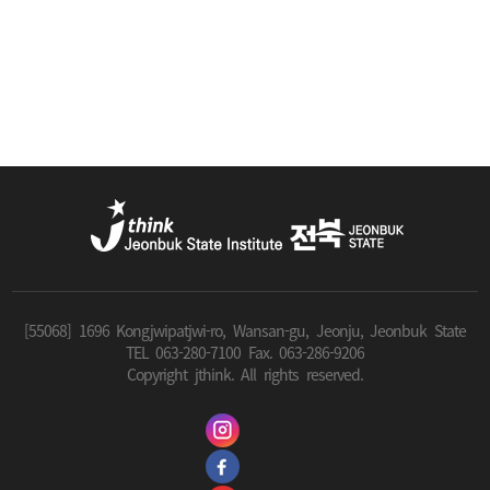
[55068] 1696 Kongjwipatjwi-ro, Wansan-gu, Jeonju, Jeonbuk State
TEL 063-280-7100 Fax. 063-286-9206
Copyright jthink. All rights reserved.