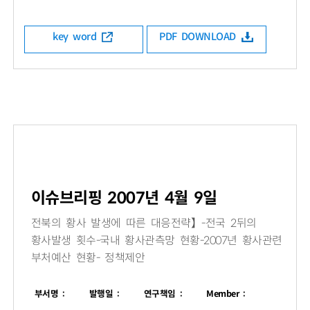
key word
PDF DOWNLOAD
이슈브리핑 2007년 4월 9일
전북의 황사 발생에 따른 대응전략】-전국 2뒤의
황사발생 횟수-국내 황사관측망 현황-2007년 황사관련
부처예산 현황- 정책제안
부서명 :
발행일 :
연구책임 :
Member :