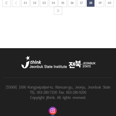
31
32
33
34
35
36
37
38
39
40
[55068] 1696 Kongjwipatjwi-ro, Wansan-gu, Jeonju, Jeonbuk State
TEL 063-280-7100 Fax. 063-286-9206
Copyright jthink. All rights reserved.