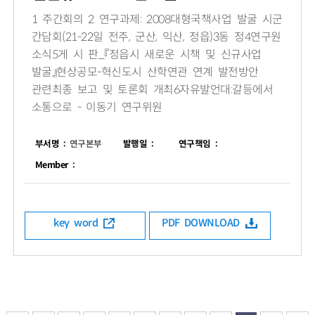
1 주간회의 2 연구과제: 2008대형국책사업 발굴 시군
간담회(21-22일 전주, 군산, 익산, 정읍)3동 정4연구원
소식5게 시 판_『정읍시 새로운 시책 및 신규사업
발굴』현상공모-혁신도시 산학연관 연계 발전방안
관련최종 보고 및 토론회 개최6자유발언대:갈등에서
소통으로 - 이동기 연구위원
부서명 :
연구본부
발행일 :
연구책임 :
Member :
key word
PDF DOWNLOAD