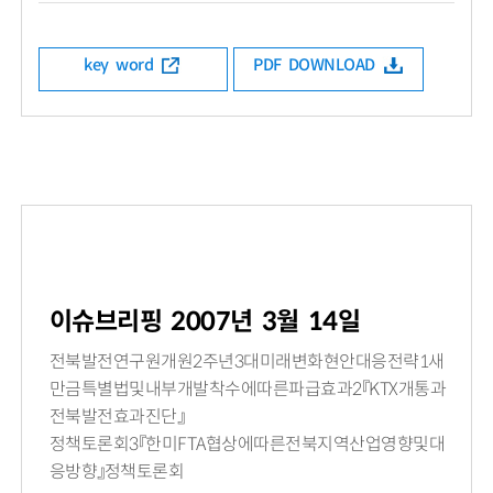
key word
PDF DOWNLOAD
이슈브리핑 2007년 3월 14일
전북발전연구원개원2주년3대미래변화현안대응전략1새
만금특별법및내부개발착수에따른파급효과2『KTX개통과
전북발전효과진단』
정책토론회3『한미FTA협상에따른전북지역산업영향및대
응방향』정책토론회