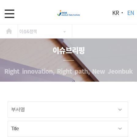
KR
EN
이슈&정책
이슈브리핑
Right innovation, Right path, New Jeonbuk