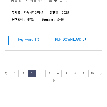
맞춤형으로 제공되어야 함 ● 연구..
부서명 :
지속사회정책실
발행일 :
2025
연구책임 :
이중섭
Member :
복혜리
key word
PDF DOWNLOAD
1
2
3
4
5
6
7
8
9
10