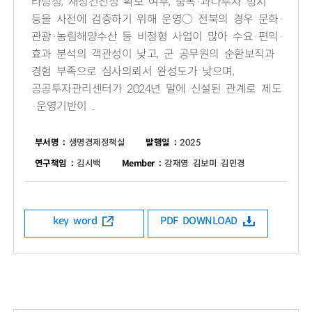
타당성, 재정건전성 확보 여부, 중복·과다투자 방지
등을 사전에 검증하기 위해 운영○ 전북의 경우 문화·
관광·농림해양수산 등 비정형 사업이 많아 수요·편익·
효과 분석의 객관성이 낮고, 군 공무원의 순환보직과
경험 부족으로 심사의뢰서 완성도가 낮으며,
공공투자관리센터가 2024년 말에 신설된 관계로 제도
·운영기반이 ..
부서명 :
생명경제정책실
발행일 :
2025
연구책임 :
김시백
Member :
강재영 김보미 김민경
key word
PDF DOWNLOAD