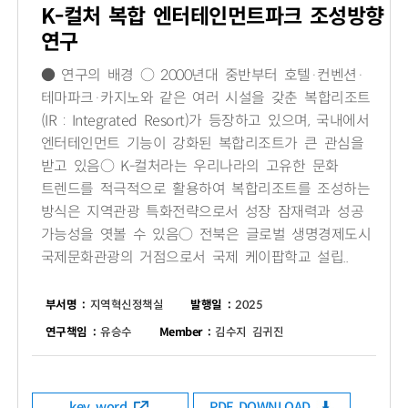
K-컬처 복합 엔터테인먼트파크 조성방향
연구
● 연구의 배경 ○ 2000년대 중반부터 호텔·컨벤션·
테마파크·카지노와 같은 여러 시설을 갖춘 복합리조트
(IR : Integrated Resort)가 등장하고 있으며, 국내에서
엔터테인먼트 기능이 강화된 복합리조트가 큰 관심을
받고 있음○ K-컬처라는 우리나라의 고유한 문화
트렌드를 적극적으로 활용하여 복합리조트를 조성하는
방식은 지역관광 특화전략으로서 성장 잠재력과 성공
가능성을 엿볼 수 있음○ 전북은 글로벌 생명경제도시
국제문화관광의 거점으로서 국제 케이팝학교 설립..
부서명 :
지역혁신정책실
발행일 :
2025
연구책임 :
유승수
Member :
김수지 김귀진
key word
PDF DOWNLOAD