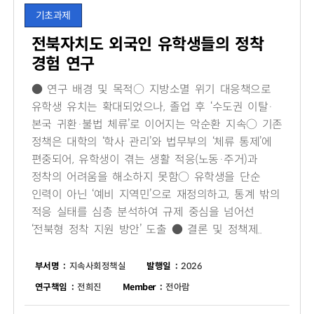
기초과제
전북자치도 외국인 유학생들의 정착
경험 연구
● 연구 배경 및 목적○ 지방소멸 위기 대응책으로
유학생 유치는 확대되었으나, 졸업 후 ‘수도권 이탈·
본국 귀환·불법 체류’로 이어지는 악순환 지속○ 기존
정책은 대학의 ‘학사 관리’와 법무부의 ‘체류 통제’에
편중되어, 유학생이 겪는 생활 적응(노동·주거)과
정착의 어려움을 해소하지 못함○ 유학생을 단순
인력이 아닌 ‘예비 지역민’으로 재정의하고, 통계 밖의
적응 실태를 심층 분석하여 규제 중심을 넘어선
‘전북형 정착 지원 방안’ 도출 ● 결론 및 정책제..
부서명 :
지속사회정책실
발행일 :
2026
연구책임 :
전희진
Member :
전아람