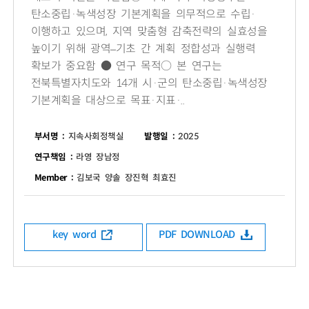
탄소중립·녹색성장 기본계획을 의무적으로 수립·
이행하고 있으며, 지역 맞춤형 감축전략의 실효성을
높이기 위해 광역–기초 간 계획 정합성과 실행력
확보가 중요함 ● 연구 목적○ 본 연구는
전북특별자치도와 14개 시·군의 탄소중립·녹색성장
기본계획을 대상으로 목표·지표·..
부서명 :
지속사회정책실
발행일 :
2025
연구책임 :
라영 장남정
Member :
김보국 양솔 장진혁 최효진
key word
PDF DOWNLOAD