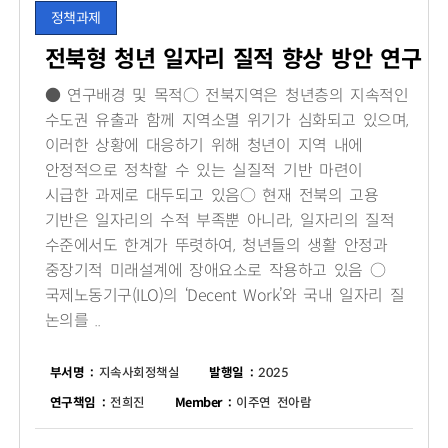
정책과제
전북형 청년 일자리 질적 향상 방안 연구
● 연구배경 및 목적○ 전북지역은 청년층의 지속적인
수도권 유출과 함께 지역소멸 위기가 심화되고 있으며,
이러한 상황에 대응하기 위해 청년이 지역 내에
안정적으로 정착할 수 있는 실질적 기반 마련이
시급한 과제로 대두되고 있음○ 현재 전북의 고용
기반은 일자리의 수적 부족뿐 아니라, 일자리의 질적
수준에서도 한계가 뚜렷하여, 청년들의 생활 안정과
중장기적 미래설계에 장애요소로 작용하고 있음 ○
국제노동기구(ILO)의 ‘Decent Work’와 국내 일자리 질
논의를 ..
부서명 :
지속사회정책실
발행일 :
2025
연구책임 :
전희진
Member :
이주연 전아람