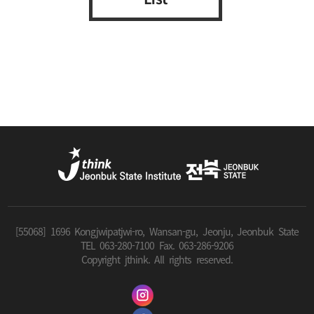
[55068] 1696 Kongjwipatjwi-ro, Wansan-gu, Jeonju, Jeonbuk State
TEL 063-280-7100 Fax. 063-286-9206
Copyright jthink. All rights reserved.