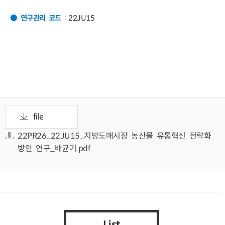
● 연구관리 코드
: 22JU15
file
22PR26_22JU15_지방도매시장 농산물 유통혁신 전략화
방안 연구_배균기.pdf
List