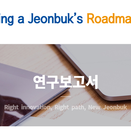
연구보고서
Right innovation, Right path, New Jeonbuk