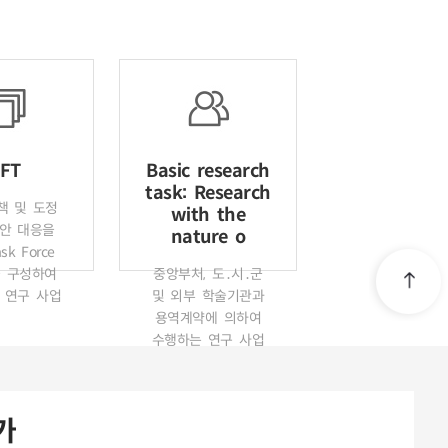
FT
Basic research
task: Research
책 및 도정
with the
안 대응을
nature o
sk Force
을 구성하여
중앙부처, 도․시․군
 연구 사업
및 외부 학술기관과
용역계약에 의하여
수행하는 연구 사업
가