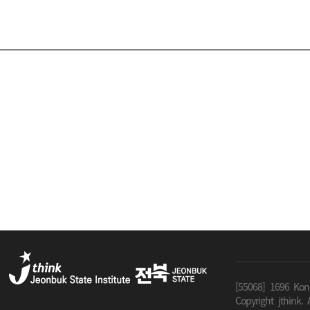
[55068] 1696 Kon
Copyright jthink. A