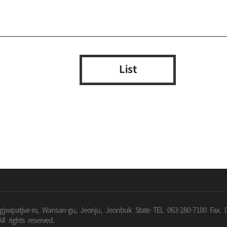
List
gjwipatjwi-ro, Wansan-gu, Jeonju, Jeonbuk State
TEL 063-280-7100 Fax. 
ll rights reserved.