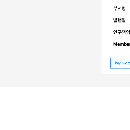
부서명
발행일
연구책임
Membe
key wo