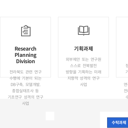
Research
기획과제
Planning
외부제안 또는 연구원
Division
스스로 전북발전
전라북도 관련 연구
방향을 기획하는 미래
수행에 기본이 되는
지향적 성격의 연구
DB구축, 모델개발,
사업
연
종합실태조사 등
전
기초연구 성격의 연구
사업
수탁과제