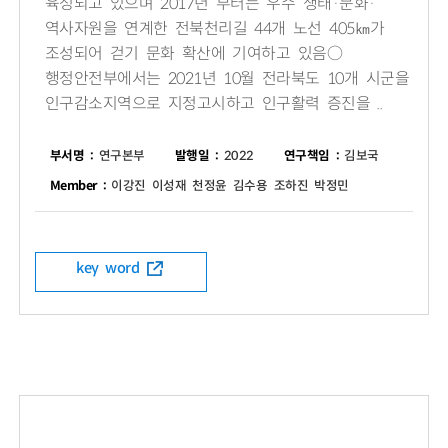
육성되고 있으며 2017년 부터는 우수 생태·문화·
역사자원을 연계한 전북천리길 44개 노선 405㎞가
조성되어 걷기 문화 확산에 기여하고 있음○
행정안전부에서는 2021년 10월 전라북도 10개 시군을
인구감소지역으로 지정고시하고 인구활력 증진을 ..
부서명 :
연구본부
발행일 :
2022
연구책임 :
김보국
Member :
이강진 이성재 천정윤 김수용 조하진 박정민
key word