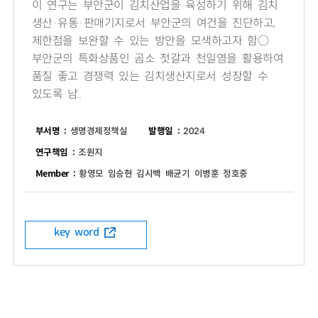
이 연구는 부안군이 김치산업을 육성하기 위해 김치
생산·유통·판매기지로서 부안군의 여건을 진단하고,
제한점을 보완할 수 있는 방안을 모색하고자 함○
부안군의 특화상품인 곰소 젓갈과 천일염을 활용하여
품질 좋고 경쟁력 있는 김치생산지로서 성장할 수
있도록 남..
부서명 :
생명경제정책실
발행일 :
2024
연구책임 :
조원지
Member :
황영모 임승현 김시백 배균기 이병훈 정호중
key word