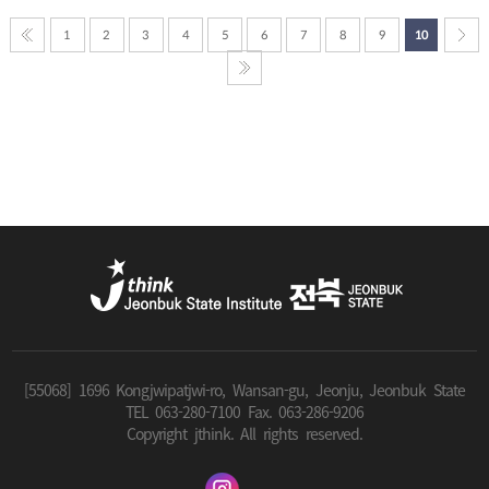
1
2
3
4
5
6
7
8
9
10
[55068] 1696 Kongjwipatjwi-ro, Wansan-gu, Jeonju, Jeonbuk State
TEL 063-280-7100 Fax. 063-286-9206
Copyright jthink. All rights reserved.