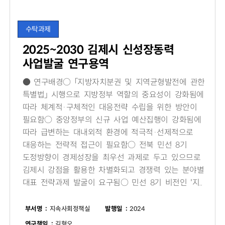
수탁과제
2025~2030 김제시 신성장동력
사업발굴 연구용역
● 연구배경○ 「지방자치분권 및 지역균형발전에 관한
특별법」 시행으로 지방정부 역할의 중요성이 강화됨에
따라 체계적·구체적인 대응전략 수립을 위한 방안이
필요함○ 중앙정부의 신규 사업 예산집행이 강화됨에
따라 급변하는 대내외적 환경에 적극적·선제적으로
대응하는 전략적 접근이 필요함○ 전북 민선 8기
도정방향이 경제성장을 최우선 과제로 두고 있으므로
김제시 강점을 활용한 차별화되고 경쟁력 있는 분야별
대표 전략과제 발굴이 요구됨○ 민선 8기 비전인 '지..
부서명 :
지속사회정책실
발행일 :
2024
연구책임 :
김형오