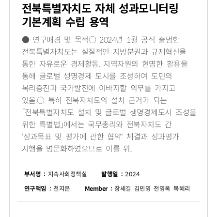
전북특별자치도 자체 성과모니터링
기본계획 수립 용역
● 연구배경 및 목적○ 2024년 1월 공식 출범한
전북특별자치도는 실질적인 지방분권과 규제혁신을
통한 자유로운 경제활동, 지역자원의 현명한 활용을
통해 글로벌 생명경제 도시를 조성하여 도민의
복리증진과 국가발전에 이바지할 의무를 가지고
있음.○ 특히 전북자치도의 설치 근거가 되는
「전북특별자치도 설치 및 글로벌 생명경제도시 조성을
위한 특별법」에서는 국무총리와 전북자치도 간
'성과목표 및 평가에 관한 협약' 체결과 성과평가
시행을 명문화하였으므로 이를 위..
부서명 :
지속사회정책실
발행일 :
2024
연구책임 :
천지은
Member :
장세길 김민영 전영옥 복혜리