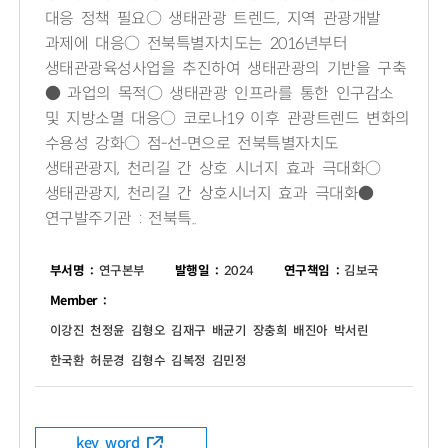
대응 정책 필요○ 생태관광 트렌드, 지역 관광개발
과제에 대응○ 전북특별자치도는 2016년부터
생태관광육성사업을 추진하여 생태관광의 기반을 구축
● 과업의 목적○ 생태관광 인프라를 통한 인구감소
및 지방소멸 대응○ 코로나19 이후 관광트렌드 변화의
수용성 강화○ 점-선-면으로 전북특별자치도
생태관광지, 천리길 간 상호 시너지 효과 극대화○
생태관광지, 천리길 간 상호시너지 효과 극대화●
연구발주기관 : 전북특..
부서명 :
연구본부
발행일 :
2024
연구책임 :
김보국
Member :
이강진 천정윤 김형오 김재구 배균기 장충희 배진아 박서린
한국환 허문경 김형수 김복정 김민정
key word