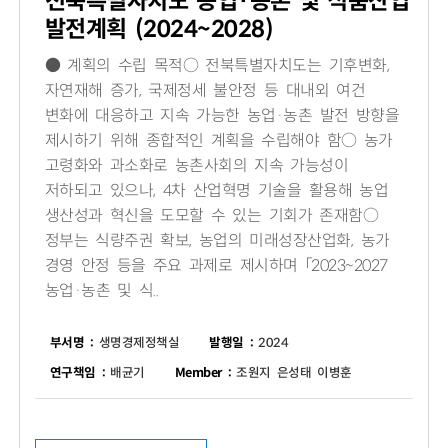
전북특별자치도 농업·농촌 및 식품산업
발전계획 (2024~2028)
● 계획의 수립 목적○ 전북특별자치도는 기후변화,
자연재해 증가, 국제정세 불안정 등 대내외 여건
변화에 대응하고 지속 가능한 농업·농촌 발전 방향을
제시하기 위해 종합적인 계획을 수립해야 함○ 농가
고령화와 과소화로 농촌사회의 지속 가능성이
저하되고 있으나, 4차 산업혁명 기술을 활용해 농업
생산성과 혁신을 도모할 수 있는 기회가 존재함○
정부는 식량주권 확보, 농업의 미래성장산업화, 농가
경영 안정 등을 주요 과제로 제시하며 「2023~2027
농업·농촌 및 식..
부서명 :
생명경제정책실
발행일 :
2024
연구책임 :
배균기
Member :
조원지 은성태 이병훈