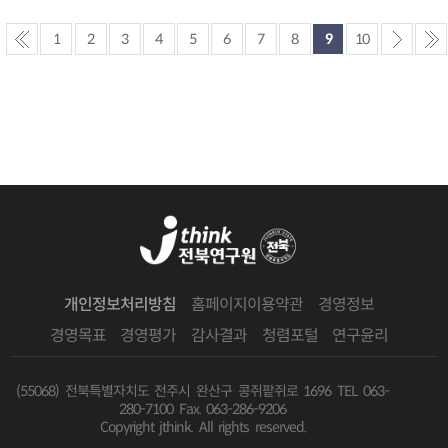
1
2
3
4
5
6
7
8
9
10
개인정보처리방침
홈페이지이용약관
경영정보
경영목표
경영평가
감사결과
청렴포털
연구윤리
(55068) 전북특별자치도 전주시 완산구 콩쥐팥쥐로 1696
TEL 063-
280-7100 Fax. 063-286-9206
Copyright jthink. All rights reserved.