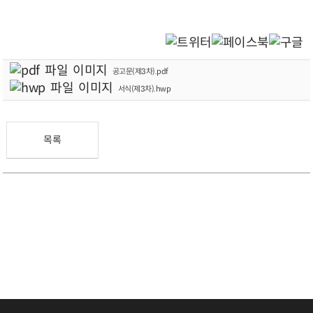
공고문(제3차).pdf
서식(제3차).hwp
목록