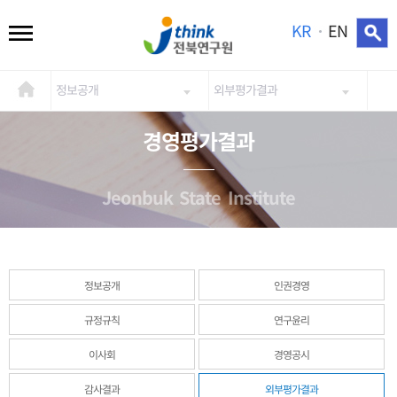
KR
EN
정보공개
외부평가결과
경영평가결과
Jeonbuk State Institute
정보공개
인권경영
규정규칙
연구윤리
이사회
경영공시
감사결과
외부평가결과