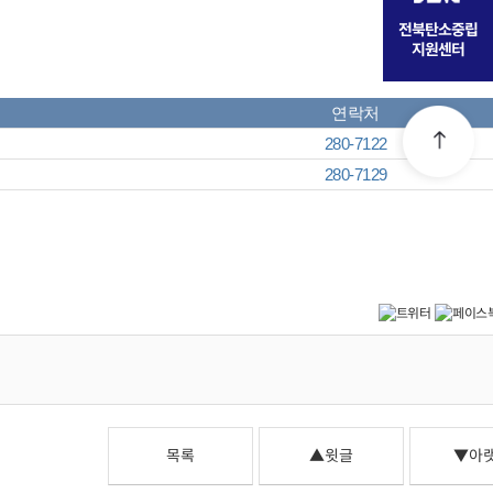
전북탄소중립
지원센터
연락처
280-7122
280-7129
목록
▲윗글
▼아