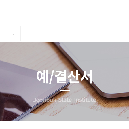
예/결산서
Jeonbuk State Institute