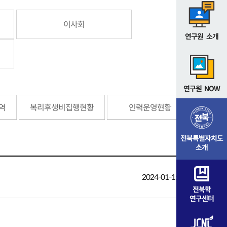
이사회
연구원 소개
연구원 NOW
역
복리후생비집행현황
인력운영현황
전북특별자치도
소개
2024-01-15 17:29
조회
전북학
연구센터