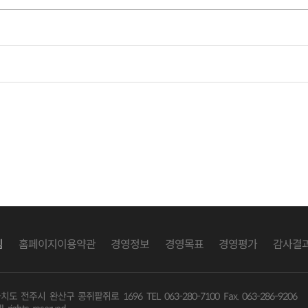
침
홈페이지이용약관
경영정보
경영목표
경영평가
감사결
별자치도 전주시 완산구 콩쥐팥쥐로 1696
TEL 063-280-7100 Fax. 063-286-9206