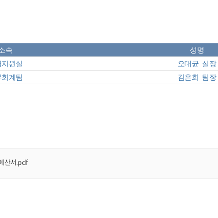
소속
성명
지원실
오대균 실장
회계팀
김은희 팀장
예산서.pdf