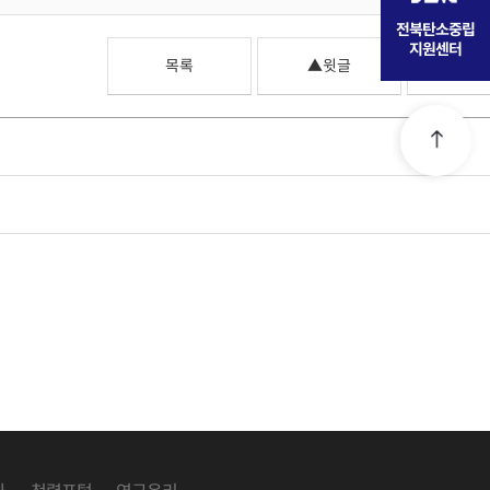
전북탄소중립
지원센터
목록
▲윗글
▼아