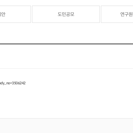
제안
도민공모
연구원
body_no=3506242