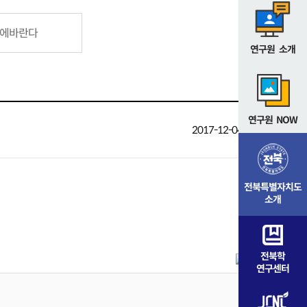
에바란다
연구원 소개
연구원 NOW
2017-12-04 19:01
조회
전북특별자치도
소개
전북학
연구센터