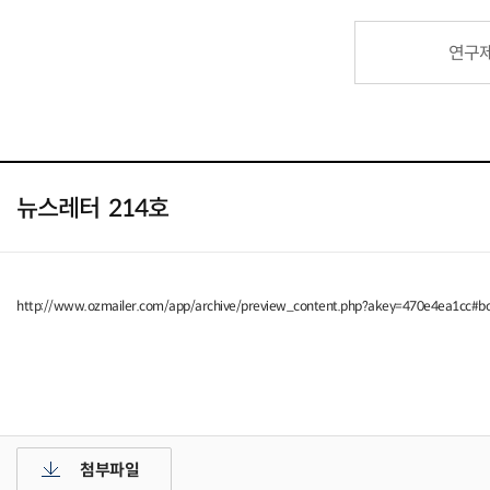
연구
뉴스레터 214호
http://www.ozmailer.com/app/archive/preview_content.php?akey=470e4ea1cc#
첨부파일