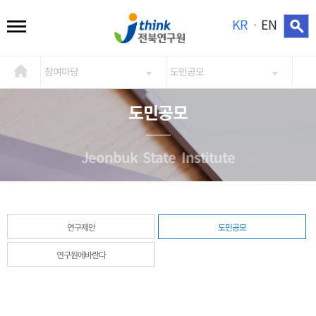
KR
EN
참여마당
도민공모
도민공모
Jeonbuk State Institute
연구제안
도민공모
연구원에바란다