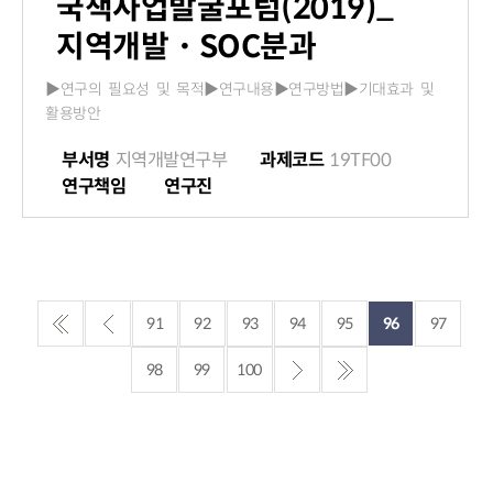
국책사업발굴포럼(2019)_
지역개발・SOC분과
▶연구의 필요성 및 목적▶연구내용▶연구방법▶기대효과 및
활용방안
부서명
지역개발연구부
과제코드
19TF00
연구책임
연구진
91
92
93
94
95
96
97
98
99
100