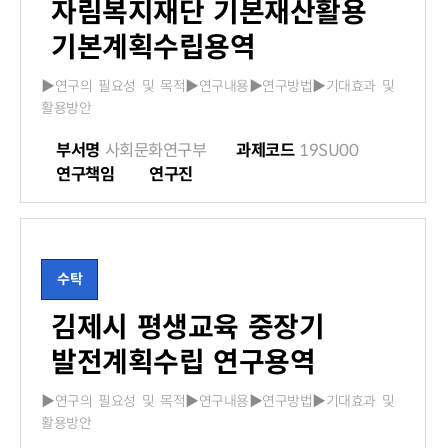
자림복지재단 기본재산활용
기본계획수립용역
▶연구의 필요성 및 목적▶연구내용▶연구방법▶기대효과 및
활용방안
부서명
사회문화연구부
과제코드
19SU00
연구책임
연구진
수탁
김제시 평생교육 중장기
발전계획수립 연구용역
▶연구의 필요성 및 목적▶연구내용▶연구방법▶기대효과 및
활용방안