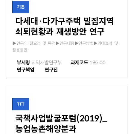
기본
다세대·다가구주택 밀집지역
쇠퇴현황과 재생방안 연구
▶연구의 필요성 및 목적▶연구내용▶연구방법▶기대효과 및
활용방안
부서명
지역개발연구부
과제코드
19GI00
연구책임
연구진
TFT
국책사업발굴포럼(2019)_
농업농촌해양분과