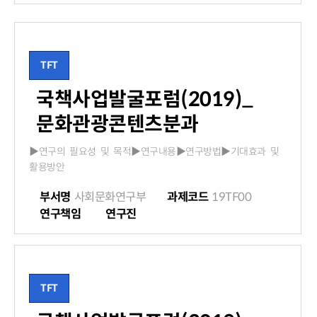
TFT
국책사업발굴포럼(2019)_
문화관광콘텐츠분과
▶연구의 필요성 및 목적▶연구내용▶연구방법▶기대효과 및
활용방안
부서명
사회문화연구부
과제코드
19TF00
연구책임
연구진
TFT