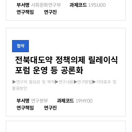
부서명
사회문화연구부
과제코드
19SU00
연구책임
연구진
협약
전북대도약 정책의제 릴레이식
포럼 운영 등 공론화
▶연구의 필요성 및 목적▶연구내용▶연구방법▶기대효과 및
활용방안
부서명
연구본부
과제코드
19HY00
연구책임
연구진