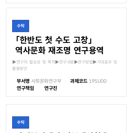
수탁
「한반도 첫 수도 고창」
역사문화 재조명 연구용역
▶연구의 필요성 및 목적▶연구내용▶연구방법▶기대효과 및
활용방안
부서명
사회문화연구부
과제코드
19SU00
연구책임
연구진
수탁