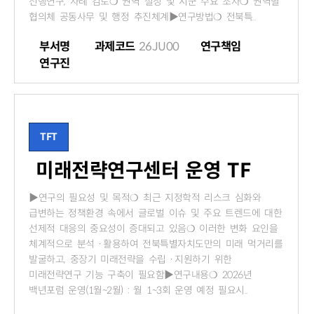
선행연구, 사례 검토❍ 권역 설정 및 시군 수요 조사❍ 권역별
협의체 공동사무 및 행정 추진체계▶연구방법❍ 전북특..
부서명
과제코드
26JU00
연구책임
연구진
TFT
미래전략연구센터 운영 TF
▶연구의 필요성 및 목적❍ 최근 지정학적 리스크 심화와
급변하는 정책환경 속에서 글로벌 이슈 및 주요 트렌드에 대한
선제적 대응의 중요성이 증대되고 있음❍ 이러한 변화 요인을
체계적으로 분석ㆍ활용하여 전북특별자치도만의 미래 먹거리를
발굴하고, 중장기 미래전략을 수립ㆍ지원하기 위한
미래전략연구 기능 구축이 필요함▶연구내용❍ 2026년
백년포럼 운영(1월~2월) : 월 1~3회 운영 예정 필요시..