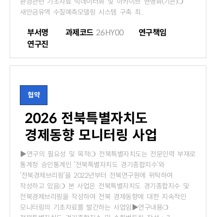
환경관련 기초자료 빅데이터화 및 아카이브 현행화(기존)❍
새만금유역 수질예측모델링 시스템 구축 최..
부서명
과제코드
26HY00
연구책임
연구진
협약
2026 전북특별자치도
경제동향 모니터링 사업
▶연구의 필요성 및 목적❍ 전북특별자치도는 전문인력 부재로
통계청 승인통계인 ‘전북특별자치도 경기종합지수’와
‘전북경제브리핑’을 2022년부터 전북연구원에 위탁하여
작성하고 있음❍ 본 사업은 전북특별자치도 경기종합지수 및
전북경제브리핑을 작성하여 전북 경제동향에 대한 지속적인
모니터링의 기초자료를 발간하는 사업임▶연구내용❍