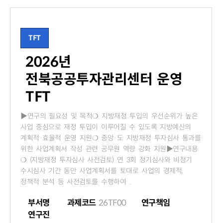
TFT
2026년
전북공공투자관리센터 운영
TFT
▶연구의 필요성 및 목적❍ 지방재정 투입의 우선순위가 높은
사업 중심으로 재정 투입이 이루어질 수 있도록 지방예산의
계획적·효율적 운영 지원❍ 중앙·도 지방재정 투자심사 통과를
위한 사업계획서 작성 관련 공무원 역량 강화 지원▶연구내용
❍ (지방재정 투자심사 사전검토) 연 3회 정기심사와 비정기
수시심사 기간 동안 사업계획서를 토대로 사업의 경제적,
정책적 분석 등 사전검토를 수행하여 ..
부서명
과제코드
26TF00
연구책임
연구진