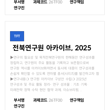
부서명
과제코드
26TF00
연구책임
연구진
TFT
전북연구원 아카이브, 2025
▶연구의 필요성 및 목적전북연구원의 한해동안 연구성과를
정립하고, 연구원의 주요 활동을 기록하고 보존함으로써
연구원 역사를 아카이브화하면서 동시에 대중이 연구성과를
손쉽게 확인할 수 있도록 연차별 총서(시리즈)를 발간하고자 함
▶연구내용❍ 연구원 아카이브 구성안 수립❍ 2025년
연구성과 및 주요 활동 정리- 연구 성과물 : 기초·기획·
미래전략·정책·수탁·현안·협약 과제, 이슈브리핑, ..
부서명
과제코드
26TF00
연구책임
연구진