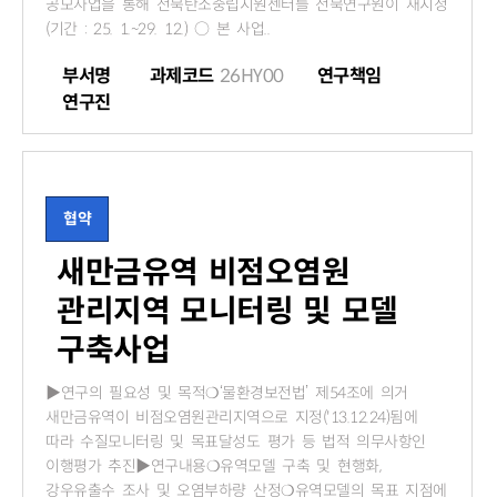
공모사업을 통해 전북탄소중립지원센터를 전북연구원이 재지정
(기간 : 25. 1.~29. 12.) ○ 본 사업..
부서명
과제코드
26HY00
연구책임
연구진
협약
새만금유역 비점오염원
관리지역 모니터링 및 모델
구축사업
▶연구의 필요성 및 목적❍‘물환경보전법’ 제54조에 의거
새만금유역이 비점오염원관리지역으로 지정('13.12.24)됨에
따라 수질모니터링 및 목표달성도 평가 등 법적 의무사항인
이행평가 추진▶연구내용❍유역모델 구축 및 현행화,
강우유출수 조사 및 오염부하량 산정❍유역모델의 목표 지점에