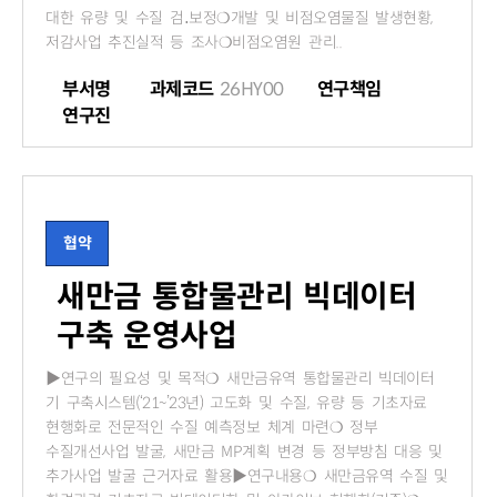
대한 유량 및 수질 검․보정❍개발 및 비점오염물질 발생현황,
저감사업 추진실적 등 조사❍비점오염원 관리..
부서명
과제코드
26HY00
연구책임
연구진
협약
새만금 통합물관리 빅데이터
구축 운영사업
▶연구의 필요성 및 목적❍ 새만금유역 통합물관리 빅데이터
기 구축시스템(‘21~’23년) 고도화 및 수질, 유량 등 기초자료
현행화로 전문적인 수질 예측정보 체계 마련❍ 정부
수질개선사업 발굴, 새만금 MP계획 변경 등 정부방침 대응 및
추가사업 발굴 근거자료 활용▶연구내용❍ 새만금유역 수질 및