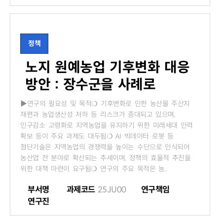
정책
노지 원예농업 기후변화 대응
방안 : 장수군을 사례로
▶연구의 필요성 및 목적❍ 기후변화로 인한 농산물 주산지
재편과 농업생산성 저하 등 리스크가 증대되고 있으며,
인구감소·고령화로 지역농업을 유지하기 위한 미래세대 인력
확보 등이 주요 과제도 대두됨❍ AI·빅데이터·로봇 등
첨단기술은 지역농업의 경쟁력을 높이는 수단으로 인식되어
농산업 전 분야로 확산되는 추세이며, 정책의 효율적 추진을
위한 대책 마련이 요구됨❍ 연구의 주요 목적은 농..
부서명
과제코드
25JU00
연구책임
연구진