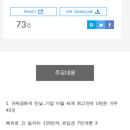
목차보기
PDF DOWNLOAD
73
호
주요내용
1.
...
U
규제공화국 민낯
기업 이탈 세계 최고인데
턴은 겨우
43
곳
110
...
7
3
해외로 간 일자리
만개
유입은
만개뿐