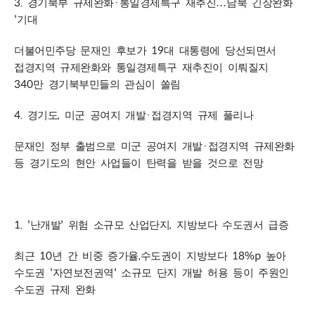
3.
·
경기북부 규제완화
통일경제특구 재추진
…
남북 긴장완화
'
기대
19
더불어민주당 문재인 후보가
대 대통령에 당선되면서
접경지역 규제완화와 통일경제특구 재추진이 이뤄질지
340
만 경기북부민들의 관심이 쏠림
4.
,
·
경기도
미군 공여지 개발
접경지역 규제 풀리나
·
문재인 정부 출범으로 미군 공여지 개발
접경지역 규제완화
등 경기도의 현안 사업들이 탄력을 받을 것으로 전망
1. '
'
,
난개발
위험 소규모 산업단지
지방보다 수도권서 급증
10
,
18%p
최근
년 간 비중 증가율
수도권이 지방보다
높아
'
'
수도권
자연보전권역
소규모 단지 개발 허용 등이 주원인
수도권 규제 완화