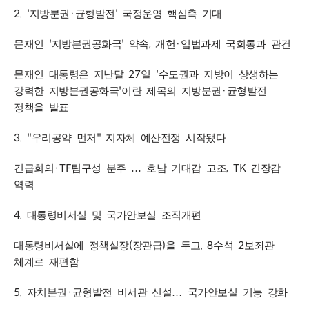
2. '
·
'
지방분권
균형발전
국정운영 핵심축 기대
'
'
,
·
문재인
지방분권공화국
약속
개헌
입법과제 국회통과 관건
27
'
문재인 대통령은 지난달
일
수도권과 지방이 상생하는
'
·
강력한 지방분권공화국
이란 제목의 지방분권
균형발전
정책을 발표
3. "
"
우리공약 먼저
지자체 예산전쟁 시작됐다
·TF
, TK
긴급회의
팀구성 분주
…
호남 기대감 고조
긴장감
역력
4.
대통령비서실 및 국가안보실 조직개편
(
)
, 8
2
대통령비서실에 정책실장
장관급
을 두고
수석
보좌관
체계로 재편함
5.
·
자치분권
균형발전 비서관 신설
…
국가안보실 기능 강화