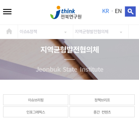
KR
EN
이슈&정책
지역균형발전협의체
지역균형발전협의체
Jeonbuk State Institute
이슈브리핑
정책브리프
인포그래픽스
종간 컨텐츠