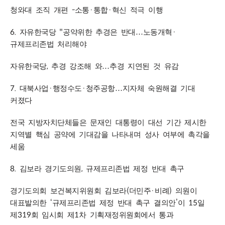
-
·
·
청와대 조직 개편
소통
통합
혁신 적극 이행
6.
"
·
자유한국당
공약위한 추경은 반대
…
노동개혁
규제프리존법 처리해야
,
자유한국당
추경 강조해 와
…
추경 지연된 것 유감
7.
·
·
대북사업
행정수도
청주공항
…
지자체 숙원해결 기대
커졌다
전국 지방자치단체들은 문재인 대통령이 대선 기간 제시한
지역별 핵심 공약에 기대감을 나타내며 성사 여부에 촉각을
세움
8.
,
김보라 경기도의원
규제프리존법 제정 반대 촉구
(
·
)
경기도의회 보건복지위원회 김보라
더민주
비례
의원이
‘
’
15
대표발의한
규제프리존법 제정 반대 촉구 결의안
이
일
319
1
제
회 임시회 제
차 기획재정위원회에서 통과