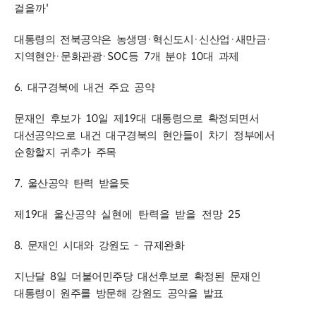
'
걸을까
·
·
·
·
대통령의 전북공약은 농생명
혁신도시
신산업
새만금
·
·SOC
7
10
지역현안
문화관광
등
개 분야
대 과제
6.
대구경북에 내건 주요 공약
10
19
문재인 후보가
일 제
대 대통령으로 확정되면서
대선공약으로 내건 대구경북의 현안들이 차기 정부에서
순항할지 귀추가 주목
7.
울산공약 탄력 받을듯
19
25
제
대 울산공약 실현에 탄력을 받을 전망
8.
-
문재인 시대와 강원도
규제완화
8
지난달
일 더불어민주당 대선후보로 확정된 문재인
대통령이 원주를 방문해 강원도 공약을 발표