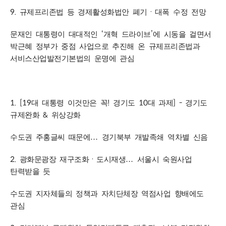
9.
규제프리존법 등 경제활성화법안 폐기
ㆍ
대폭 수정 전망
‘
’
문재인 대통령이 대대적인
개혁 드라이브
에 시동을 걸면서
박근혜 정부가 중점 사업으로 추진해 온 규제프리존법과
서비스산업발전기본법의 운명에 관심
1. [19
!
10
] -
대 대통령 이것만은 꼭
경기도
대 과제
경기도
&
규제완화
위상강화
수도권 주홍글씨 때문에
…
경기북부 개발족쇄 역차별 신음
2.
광화문광장 재구조화
ㆍ
도시재생
…
서울시 숙원사업
탄력받을 듯
수도권 지자체들의 정책과 자치단체장 역점사업 향배에도
관심