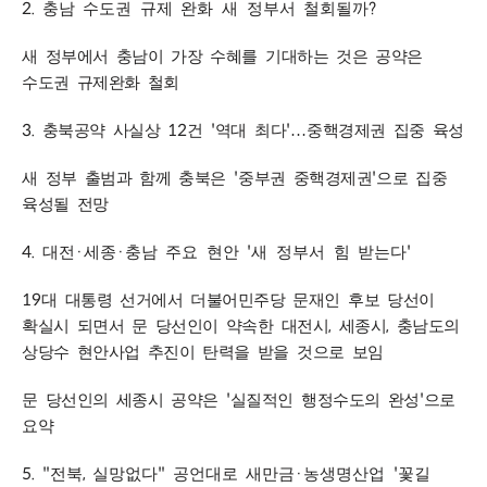
2.
?
충남 수도권 규제 완화 새 정부서 철회될까
새 정부에서 충남이 가장 수혜를 기대하는 것은 공약은
수도권 규제완화 철회
3.
12
'
'
충북공약 사실상
건
역대 최다
…
중핵경제권 집중 육성
'
'
새 정부 출범과 함께 충북은
중부권 중핵경제권
으로 집중
육성될 전망
4.
·
·
'
'
대전
세종
충남 주요 현안
새 정부서 힘 받는다
19
대 대통령 선거에서 더불어민주당 문재인 후보 당선이
,
,
확실시 되면서 문 당선인이 약속한 대전시
세종시
충남도의
상당수 현안사업 추진이 탄력을 받을 것으로 보임
'
'
문 당선인의 세종시 공약은
실질적인 행정수도의 완성
으로
요약
5. "
,
"
·
'
전북
실망없다
공언대로 새만금
농생명산업
꽃길