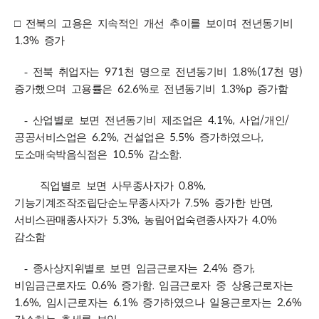
□
​전북의 고용은 지속적인 개선 추이를 보이며 전년동기비
1.3%
증가
971
1.8%(17
)
-
​ 전북 취업자는
천 명으로 전년동기비
천 명
62.6%
1.3%p
증가했으며 고용률은
로 전년동기비
증가함
4.1%,
/
/
-
​ 산업별로 보면 전년동기비 제조업은
사업
개인
6.2%,
5.5%
,
공공서비스업은
건설업은
증가하였으나
10.5%
.
도소매숙박음식점은
감소함
0.8%,
직업별로 보면 사무종사자가
7.5%
,
기능기계조작조립단순노무종사자가
증가한 반면
5.3%,
4.0%
서비스판매종사자가
농림어업숙련종사자가
감소함
2.4%
,
-
​ 종사상지위별로 보면 임금근로자는
증가
0.6%
.
비임금근로자도
증가함
임금근로자 중 상용근로자는
1.6%,
6.1%
2.6%
임시근로자는
증가하였으나 일용근로자는